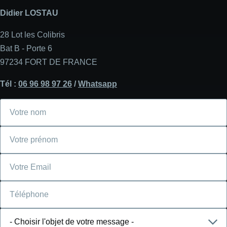
Didier LOSTAU
28 Lot les Colibris
Bat B - Porte 6
97234 FORT DE FRANCE
Tél :
06 96 98 97 26
/
Whatsapp
Votre
nom
Votre
prénom
Courriel
Téléphone
Choisir