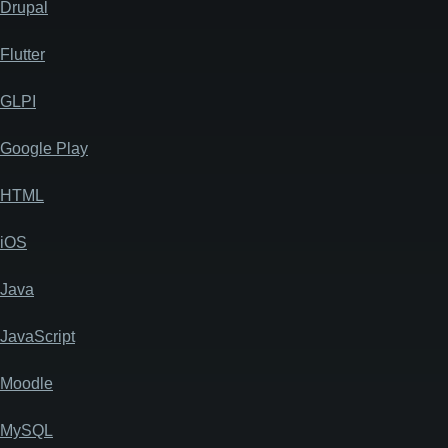
Drupal
Flutter
GLPI
Google Play
HTML
iOS
Java
JavaScript
Moodle
MySQL