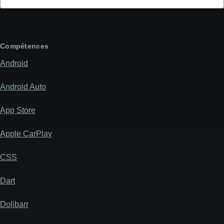
l'objet
de
votre
message
Compétences
Android
Android Auto
App Store
Apple CarPlay
CSS
Dart
Dolibarr