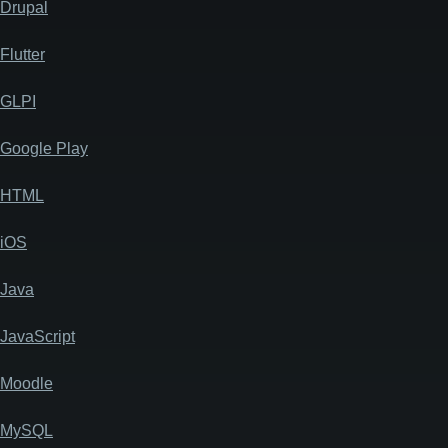
Drupal
Flutter
GLPI
Google Play
HTML
iOS
Java
JavaScript
Moodle
MySQL