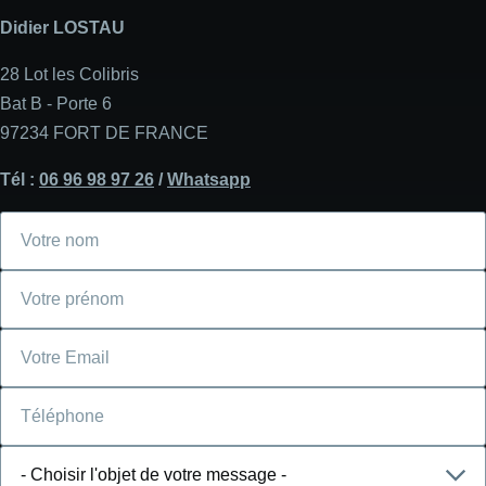
Didier LOSTAU
28 Lot les Colibris
Bat B - Porte 6
97234 FORT DE FRANCE
Tél :
06 96 98 97 26
/
Whatsapp
Votre
nom
Votre
prénom
Courriel
Téléphone
Choisir