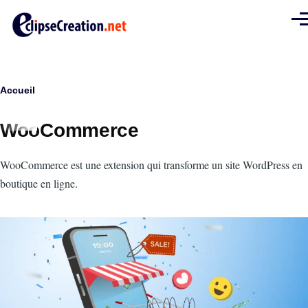
Aller au contenu principal
Men
Fil
Accueil
d'Ariane
WooCommerce
Intro
WooCommerce est une extension qui transforme un site WordPress en
boutique en ligne.