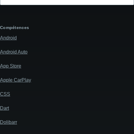
l'objet
de
votre
message
Compétences
Android
Android Auto
App Store
Apple CarPlay
CSS
Dart
Dolibarr