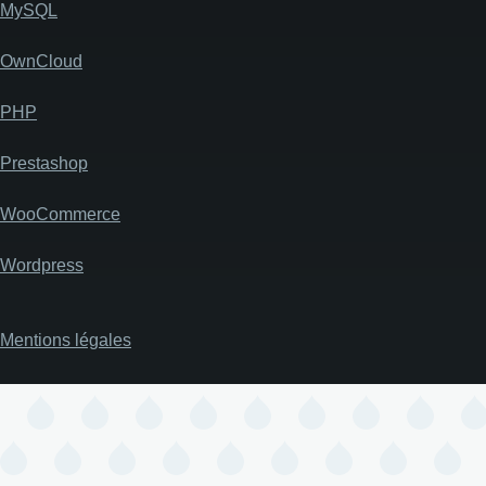
MySQL
OwnCloud
PHP
Prestashop
WooCommerce
Wordpress
Mentions légales
Pied
de
page