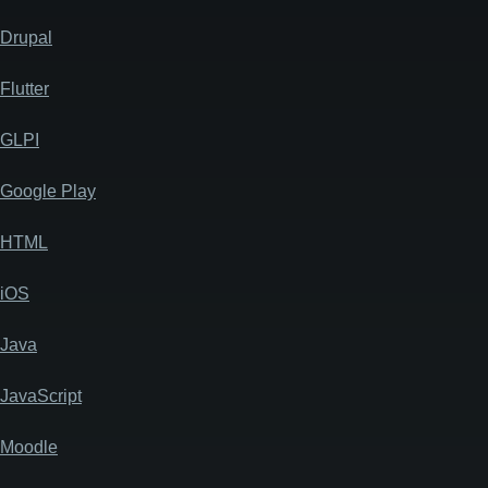
Drupal
Flutter
GLPI
Google Play
HTML
iOS
Java
JavaScript
Moodle