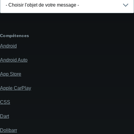
Choisir
l'objet
de
votre
message
Compétences
Android
Android Auto
App Store
Apple CarPlay
CSS
Dart
Dolibarr