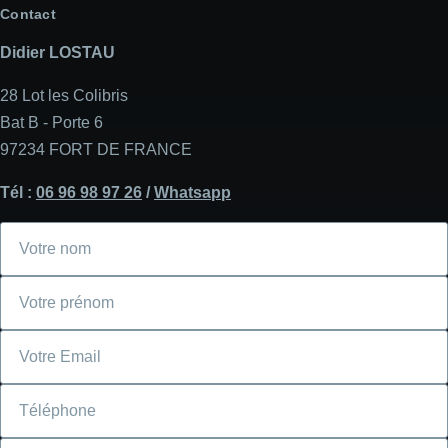
Contact
Didier LOSTAU
28 Lot les Colibris
Bat B - Porte 6
97234 FORT DE FRANCE
Tél :
06 96 98 97 26
/
Whatsapp
Votre
nom
Votre
prénom
Courriel
Téléphone