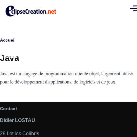
Aller au contenu principal
Men
Fil
Accueil
d'Ariane
Java
Intro
Java est un langage de programmation orienté objet, largement utilisé
pour le développement d'applications, de logiciels et de jeux.
Contact
Didier LOSTAU
28 Lot les Colibris