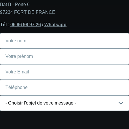
Bat B - Porte 6
97234 FORT DE FRANCE
Tél :
06 96 98 97 26
/
Whatsapp
Votre
nom
Votre
prénom
Courriel
Téléphone
Choisir
l'objet
de
votre