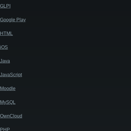
GLPI
Google Play
HTML
iOS
Java
JavaScript
Moodle
MySQL
OwnCloud
PHP