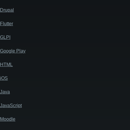
Drupal
Flutter
GLPI
Google Play
HTML
iOS
Java
JavaScript
Moodle