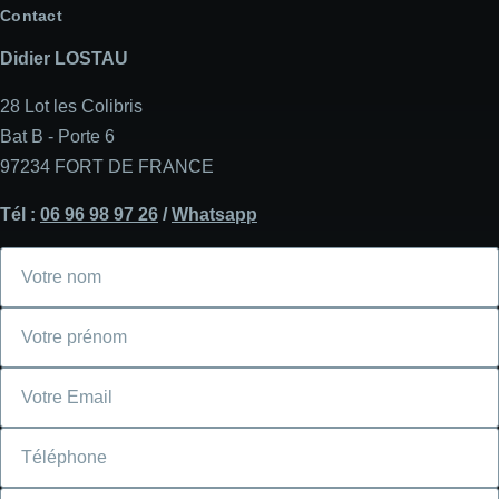
Contact
Didier LOSTAU
28 Lot les Colibris
Bat B - Porte 6
97234 FORT DE FRANCE
Tél :
06 96 98 97 26
/
Whatsapp
Votre
nom
Votre
prénom
Courriel
Téléphone