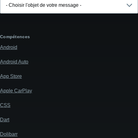
Choisir
l'objet
de
votre
message
Compétences
Android
Android Auto
App Store
Apple CarPlay
CSS
Dart
Dolibarr