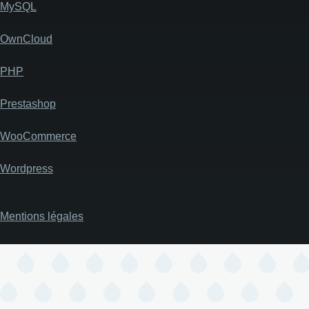
MySQL
OwnCloud
PHP
Prestashop
WooCommerce
Wordpress
Mentions légales
Pied
de
page