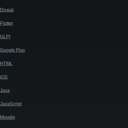
Drupal
Flutter
GLPI
Google Play
HTML
iOS
Java
JavaScript
Moodle