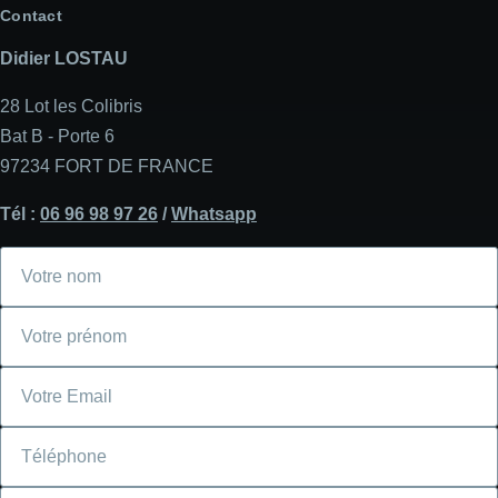
Contact
Didier LOSTAU
28 Lot les Colibris
Bat B - Porte 6
97234 FORT DE FRANCE
Tél :
06 96 98 97 26
/
Whatsapp
Votre
nom
Votre
prénom
Courriel
Téléphone