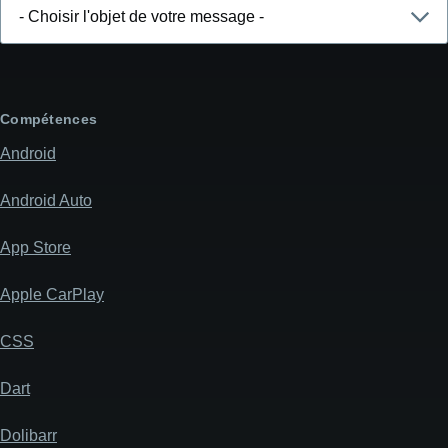
Choisir
l'objet
de
votre
message
Compétences
Android
Android Auto
App Store
Apple CarPlay
CSS
Dart
Dolibarr