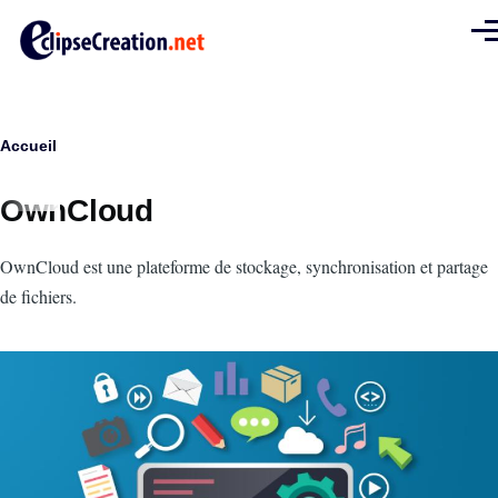
Aller au contenu principal
Men
Fil
Accueil
d'Ariane
OwnCloud
Intro
OwnCloud est une plateforme de stockage, synchronisation et partage
de fichiers.