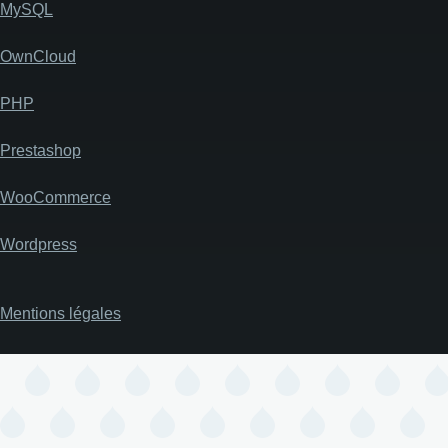
MySQL
OwnCloud
PHP
Prestashop
WooCommerce
Wordpress
Mentions légales
Pied
de
page