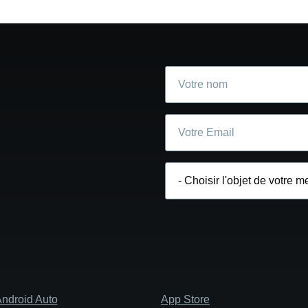
Votre
nom
Courriel
Choisir
l'objet
de
votre
message
ndroid Auto
App Store