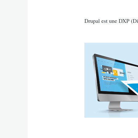
Intro
Drupal est une DXP (Dig