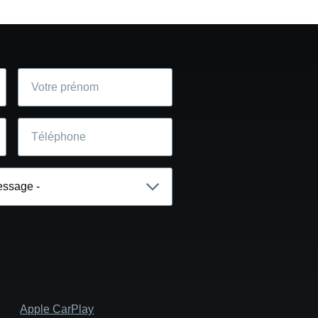
Votre
prénom
Téléphone
Apple CarPlay