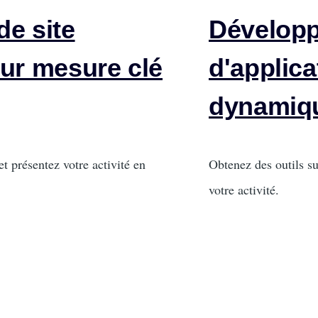
de site
Dévelop
sur mesure clé
d'applic
dynamiq
Intro
et présentez votre activité en
Obtenez des outils su
votre activité.