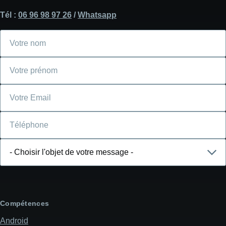
Tél :
06 96 98 97 26
/
Whatsapp
Votre
nom
Votre
prénom
Courriel
Téléphone
Choisir
l'objet
de
votre
message
Compétences
Android