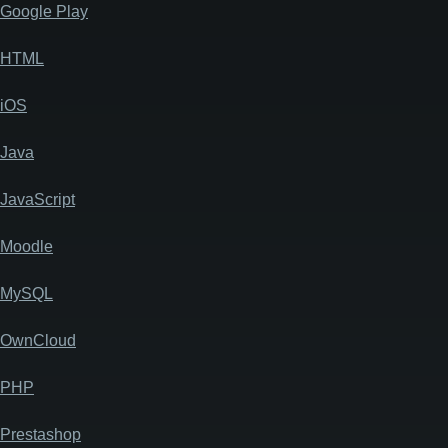
Google Play
HTML
iOS
Java
JavaScript
Moodle
MySQL
OwnCloud
PHP
Prestashop