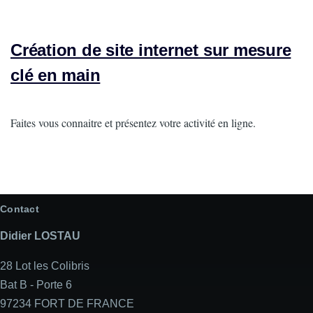
Création de site internet sur mesure
clé en main
Intro
Faites vous connaitre et présentez votre activité en ligne.
Contact
Didier LOSTAU
28 Lot les Colibris
Bat B - Porte 6
97234 FORT DE FRANCE