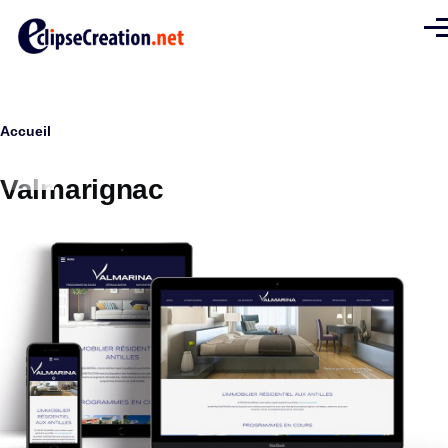
Aller au contenu principal
Men
Fil
Accueil
d'Ariane
Valmarignac