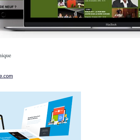
inique
ue.com