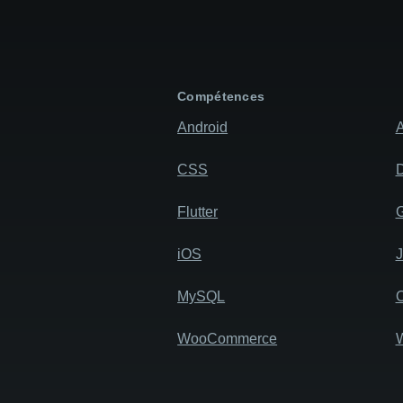
Compétences
Android
A
CSS
D
Flutter
iOS
MySQL
WooCommerce