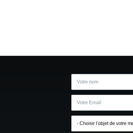
Votre
nom
Courriel
Choisir
l'objet