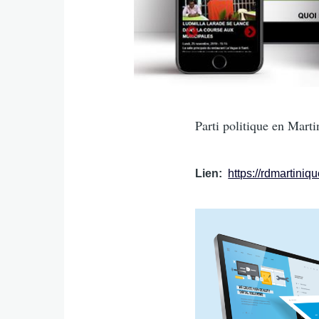
Intro
Parti politique en Mart
Lien
https://rdmartiniq