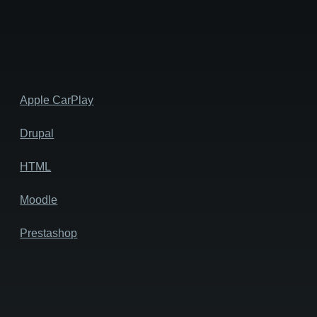
Apple CarPlay
Drupal
HTML
Moodle
Prestashop