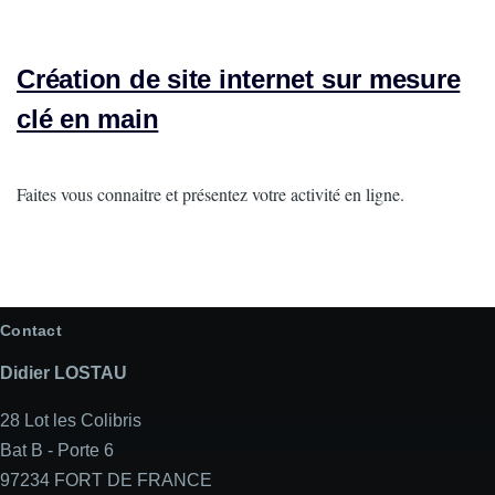
Création de site internet sur mesure
clé en main
Intro
Faites vous connaitre et présentez votre activité en ligne.
Contact
Didier LOSTAU
28 Lot les Colibris
Bat B - Porte 6
97234 FORT DE FRANCE