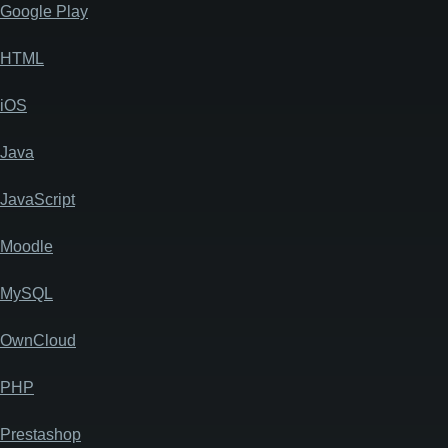
Google Play
HTML
iOS
Java
JavaScript
Moodle
MySQL
OwnCloud
PHP
Prestashop