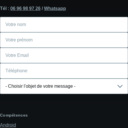
Tél :
06 96 98 97 26
/
Whatsapp
Votre
nom
Votre
prénom
Courriel
Téléphone
Choisir
l'objet
de
votre
message
Compétences
Android